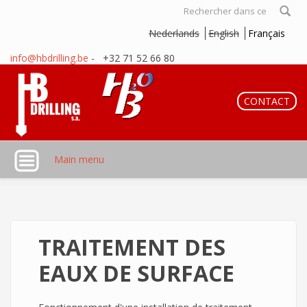
Aller au contenu principal
Formulaire
Nederlands
English
Français
de recherche
info@hbdrilling.be
- +32 71 52 66 80
CONTACT
Main menu
TRAITEMENT DES
EAUX DE SURFACE