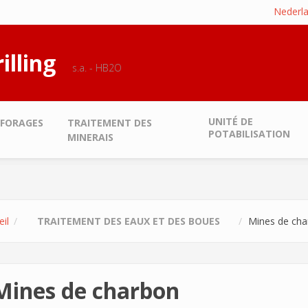
Nederl
illing
s.a. - HB2O
UNITÉ DE
FORAGES
TRAITEMENT DES
POTABILISATION
MINERAIS
il
TRAITEMENT DES EAUX ET DES BOUES
Mines de cha
Mines de charbon