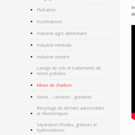
I
Flottation
d
Incinérateurs
Industrie agro-alimentaire
Industrie minérale
Industrie verrière
Lavage de sols et traitements de
terres polluées
Mines de charbon
Mines – carrières - gravières
Recyclage de déchets automobiles
et électroniques
Séparation d'huiles, graisses et
hydrocarbures