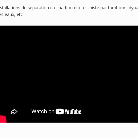
nstallations de séparation du charbon et du schiste par tambours dyna
es eaux, etc