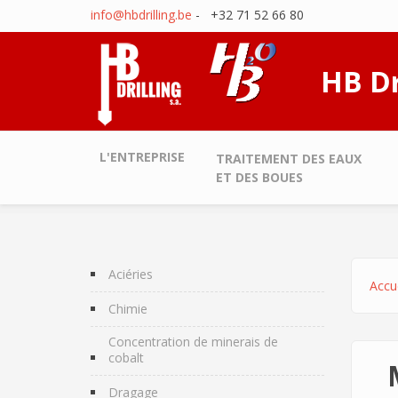
Aller au contenu principal
info@hbdrilling.be
- +32 71 52 66 80
HB Dr
L'ENTREPRISE
TRAITEMENT DES EAUX
ET DES BOUES
Aciéries
Accue
Chimie
Concentration de minerais de
cobalt
Dragage